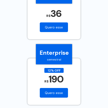
36
R$
Quero esse
Enterprise
semestral
12% OFF
190
R$
Quero esse